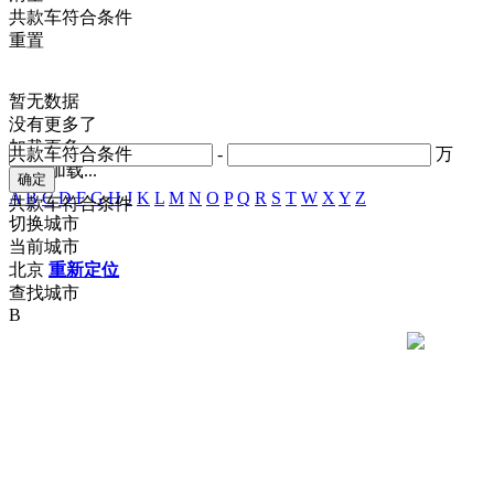
共
款车符合条件
重置
暂无数据
没有更多了
加载更多
共
款车符合条件
-
万
正在加载...
A
B
C
D
F
G
H
J
K
L
M
N
O
P
Q
R
S
T
W
X
Y
Z
共
款车符合条件
切换城市
当前城市
北京
重新定位
查找城市
B