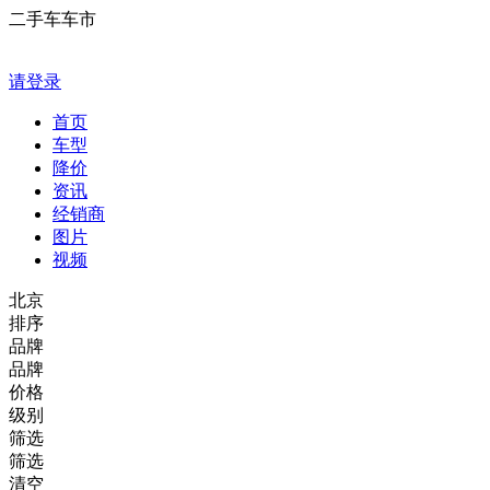
二手车车市
请登录
首页
车型
降价
资讯
经销商
图片
视频
北京
排序
品牌
品牌
价格
级别
筛选
筛选
清空