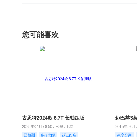
您可能喜欢
古思特2024款 6.7T 长轴距版
迈巴赫S级2
2025年04月 / 0.50万公里 / 北京
2015年03月 
已检测
实车拍摄
认证好店
惠享分期