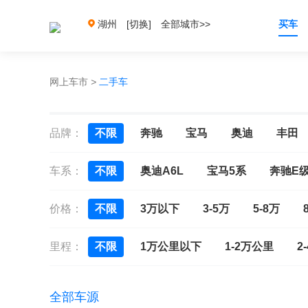
湖州
[切换]
全部城市>>
买车
网上车市
>
二手车
品牌：
不限
奔驰
宝马
奥迪
丰田
车系：
不限
奥迪A6L
宝马5系
奔驰E
价格：
不限
3万以下
3-5万
5-8万
里程：
不限
1万公里以下
1-2万公里
2
全部车源