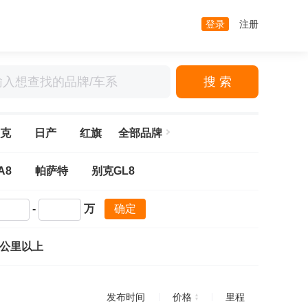
登录
注册
搜 索
克
日产
红旗
全部品牌
A8
帕萨特
别克GL8
-
万
确定
万公里以上
发布时间
价格
里程