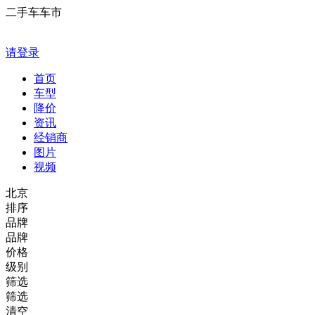
二手车车市
请登录
首页
车型
降价
资讯
经销商
图片
视频
北京
排序
品牌
品牌
价格
级别
筛选
筛选
清空