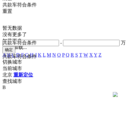
共
款车符合条件
重置
暂无数据
没有更多了
加载更多
共
款车符合条件
-
万
正在加载...
A
B
C
D
F
G
H
J
K
L
M
N
O
P
Q
R
S
T
W
X
Y
Z
共
款车符合条件
切换城市
当前城市
北京
重新定位
查找城市
B