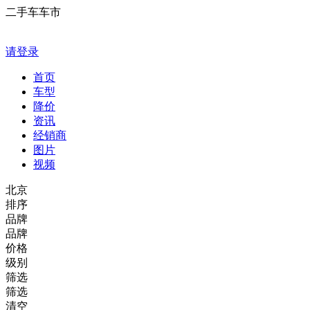
二手车车市
请登录
首页
车型
降价
资讯
经销商
图片
视频
北京
排序
品牌
品牌
价格
级别
筛选
筛选
清空