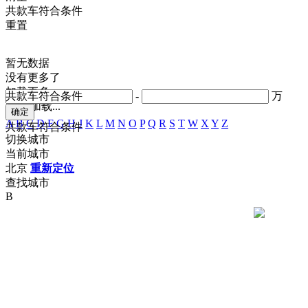
共
款车符合条件
重置
暂无数据
没有更多了
加载更多
共
款车符合条件
-
万
正在加载...
A
B
C
D
F
G
H
J
K
L
M
N
O
P
Q
R
S
T
W
X
Y
Z
共
款车符合条件
切换城市
当前城市
北京
重新定位
查找城市
B