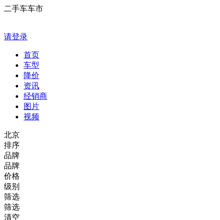
二手车车市
请登录
首页
车型
降价
资讯
经销商
图片
视频
北京
排序
品牌
品牌
价格
级别
筛选
筛选
清空