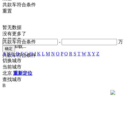
共
款车符合条件
重置
暂无数据
没有更多了
加载更多
共
款车符合条件
-
万
正在加载...
A
B
C
D
F
G
H
J
K
L
M
N
O
P
Q
R
S
T
W
X
Y
Z
共
款车符合条件
切换城市
当前城市
北京
重新定位
查找城市
B