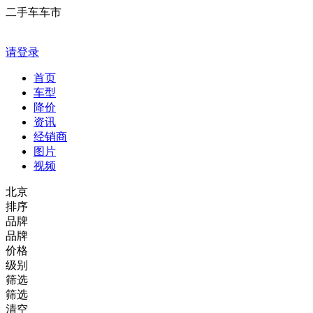
二手车车市
请登录
首页
车型
降价
资讯
经销商
图片
视频
北京
排序
品牌
品牌
价格
级别
筛选
筛选
清空