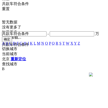
共
款车符合条件
重置
暂无数据
没有更多了
加载更多
共
款车符合条件
-
万
正在加载...
A
B
C
D
F
G
H
J
K
L
M
N
O
P
Q
R
S
T
W
X
Y
Z
共
款车符合条件
切换城市
当前城市
北京
重新定位
查找城市
B