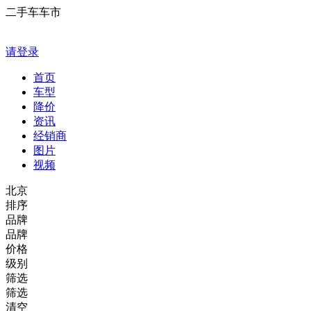
二手车车市
请登录
首页
车型
降价
资讯
经销商
图片
视频
北京
排序
品牌
品牌
价格
级别
筛选
筛选
清空