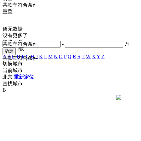
共
款车符合条件
重置
暂无数据
没有更多了
加载更多
共
款车符合条件
-
万
正在加载...
A
B
C
D
F
G
H
J
K
L
M
N
O
P
Q
R
S
T
W
X
Y
Z
共
款车符合条件
切换城市
当前城市
北京
重新定位
查找城市
B