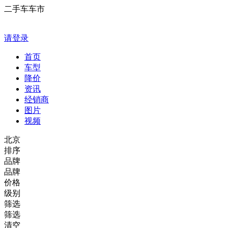
二手车车市
请登录
首页
车型
降价
资讯
经销商
图片
视频
北京
排序
品牌
品牌
价格
级别
筛选
筛选
清空