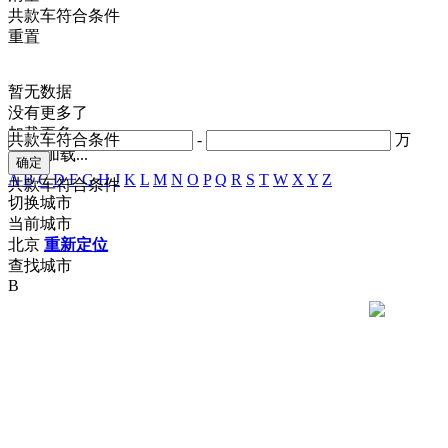
共
款车符合条件
重置
暂无数据
没有更多了
加载更多
共
款车符合条件
-
万
正在加载...
A
B
C
D
F
G
H
J
K
L
M
N
O
P
Q
R
S
T
W
X
Y
Z
共
款车符合条件
切换城市
当前城市
北京
重新定位
查找城市
B