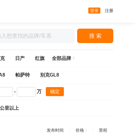
登录
注册
搜 索
克
日产
红旗
全部品牌
A8
帕萨特
别克GL8
-
万
确定
万公里以上
发布时间
价格
里程