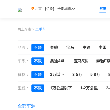
北京
[切换]
全部城市>>
买车
网上车市
>
二手车
品牌：
不限
奔驰
宝马
奥迪
丰田
车系：
不限
奥迪A6L
宝马5系
奔驰E
价格：
不限
3万以下
3-5万
5-8万
里程：
不限
1万公里以下
1-2万公里
2
全部车源