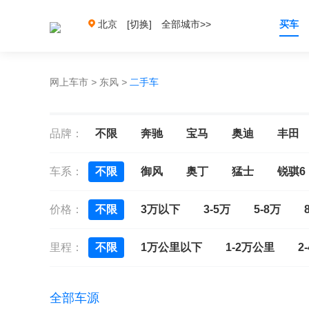
北京
[切换]
全部城市>>
买车
网上车市
>
东风
>
二手车
品牌：
不限
奔驰
宝马
奥迪
丰田
车系：
不限
御风
奥丁
猛士
锐骐6
价格：
不限
3万以下
3-5万
5-8万
里程：
不限
1万公里以下
1-2万公里
2
全部车源