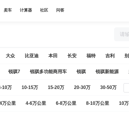
卖车
计算器
社区
问答
大众
比亚迪
本田
长安
福特
吉利
别
锐骐7
锐骐多功能商用车
锐骐
锐骐新能源
8-10万
10-15万
15-20万
20-30万
30-50万
-4万公里
4-6万公里
6-8万公里
8-10万公里
10