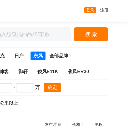
登录
注册
搜 索
克
日产
东风
全部品牌
帅客
御轩
俊风E11K
俊风ER30
-
万
确定
万公里以上
发布时间
价格
里程