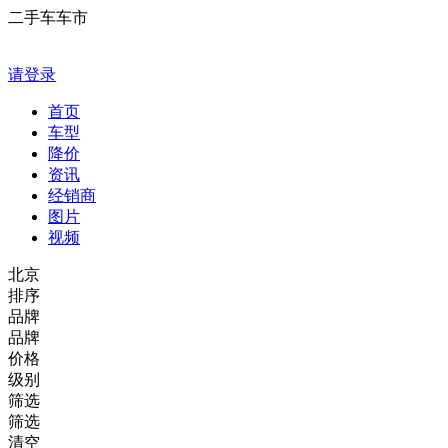
二手车车市
请登录
首页
车型
降价
资讯
经销商
图片
视频
北京
排序
品牌
品牌
价格
级别
筛选
筛选
清空