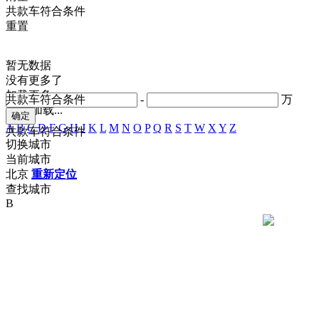
共
款车符合条件
重置
暂无数据
没有更多了
加载更多
共
款车符合条件
-
万
正在加载...
A
B
C
D
F
G
H
J
K
L
M
N
O
P
Q
R
S
T
W
X
Y
Z
共
款车符合条件
切换城市
当前城市
北京
重新定位
查找城市
B