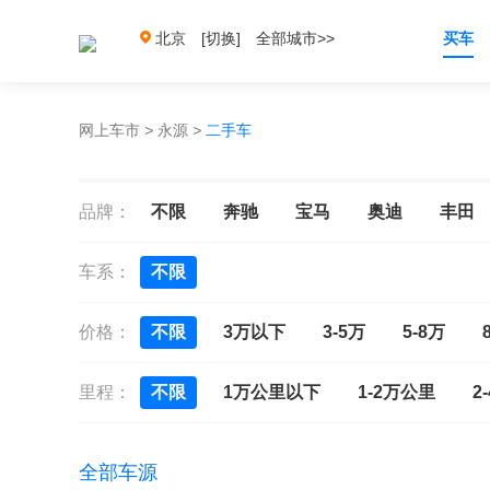
北京
[切换]
全部城市>>
买车
网上车市
>
永源
>
二手车
品牌：
不限
奔驰
宝马
奥迪
丰田
车系：
不限
价格：
不限
3万以下
3-5万
5-8万
里程：
不限
1万公里以下
1-2万公里
2
全部车源