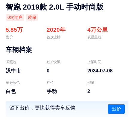
智跑 2019款 2.0L 手动时尚版
0次过户
质保
5.85万
2020年
4万公里
售价
首次上牌
表显里程
车辆档案
牌照地
过户次数
上架时间
汉中市
0
2024-07-08
车身颜色
档位
排量
白色
手动
2
留下出价，更快获得卖车反馈
出价