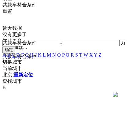
共
款车符合条件
重置
暂无数据
没有更多了
加载更多
共
款车符合条件
-
万
正在加载...
A
B
C
D
F
G
H
J
K
L
M
N
O
P
Q
R
S
T
W
X
Y
Z
共
款车符合条件
切换城市
当前城市
北京
重新定位
查找城市
B