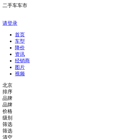
二手车车市
请登录
首页
车型
降价
资讯
经销商
图片
视频
北京
排序
品牌
品牌
价格
级别
筛选
筛选
清空