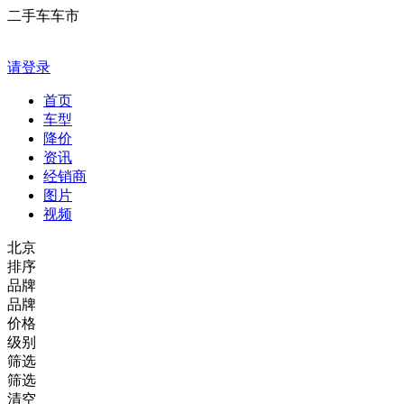
二手车车市
请登录
首页
车型
降价
资讯
经销商
图片
视频
北京
排序
品牌
品牌
价格
级别
筛选
筛选
清空