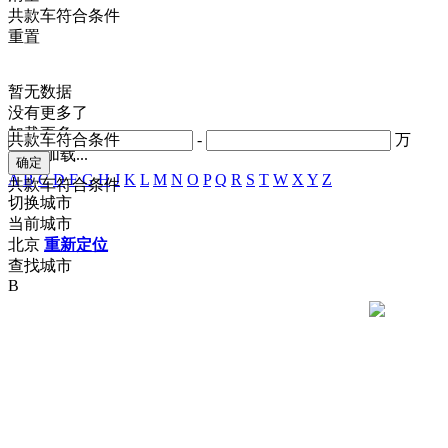
共
款车符合条件
重置
暂无数据
没有更多了
加载更多
共
款车符合条件
-
万
正在加载...
A
B
C
D
F
G
H
J
K
L
M
N
O
P
Q
R
S
T
W
X
Y
Z
共
款车符合条件
切换城市
当前城市
北京
重新定位
查找城市
B