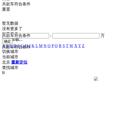
共
款车符合条件
重置
暂无数据
没有更多了
加载更多
共
款车符合条件
-
万
正在加载...
A
B
C
D
F
G
H
J
K
L
M
N
O
P
Q
R
S
T
W
X
Y
Z
共
款车符合条件
切换城市
当前城市
北京
重新定位
查找城市
B