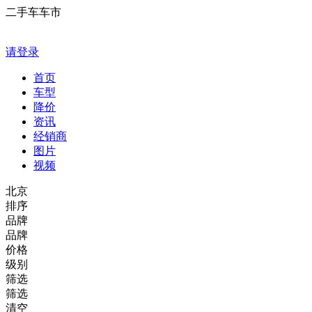
二手车车市
请登录
首页
车型
降价
资讯
经销商
图片
视频
北京
排序
品牌
品牌
价格
级别
筛选
筛选
清空