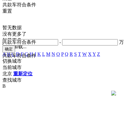
共
款车符合条件
重置
暂无数据
没有更多了
加载更多
共
款车符合条件
-
万
正在加载...
A
B
C
D
F
G
H
J
K
L
M
N
O
P
Q
R
S
T
W
X
Y
Z
共
款车符合条件
切换城市
当前城市
北京
重新定位
查找城市
B