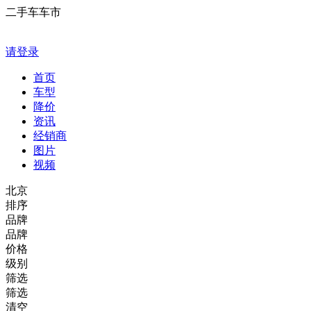
二手车车市
请登录
首页
车型
降价
资讯
经销商
图片
视频
北京
排序
品牌
品牌
价格
级别
筛选
筛选
清空