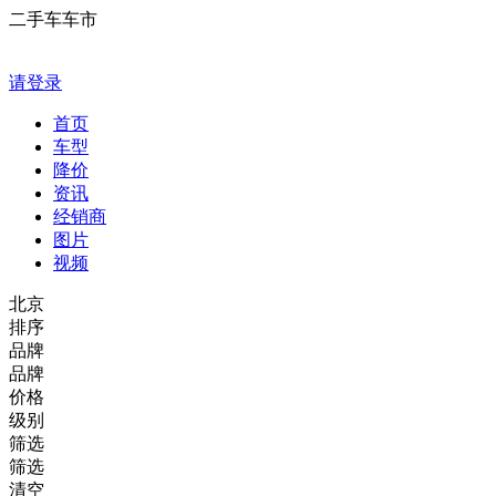
二手车车市
请登录
首页
车型
降价
资讯
经销商
图片
视频
北京
排序
品牌
品牌
价格
级别
筛选
筛选
清空