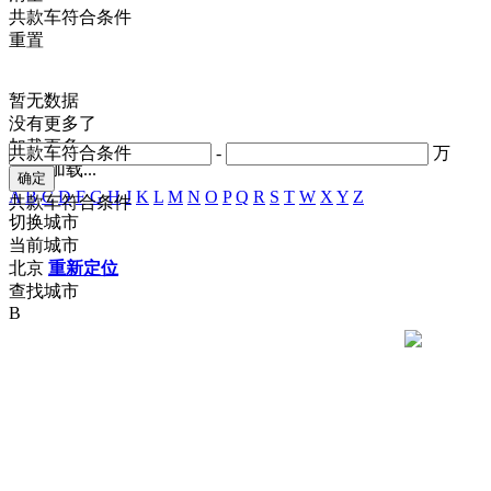
共
款车符合条件
重置
暂无数据
没有更多了
加载更多
共
款车符合条件
-
万
正在加载...
A
B
C
D
F
G
H
J
K
L
M
N
O
P
Q
R
S
T
W
X
Y
Z
共
款车符合条件
切换城市
当前城市
北京
重新定位
查找城市
B