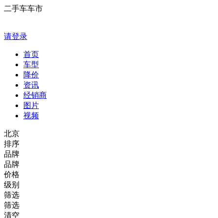
二手车车市
请登录
首页
车型
降价
资讯
经销商
图片
视频
北京
排序
品牌
品牌
价格
级别
筛选
筛选
清空