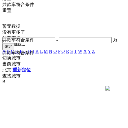
共
款车符合条件
重置
暂无数据
没有更多了
加载更多
共
款车符合条件
-
万
正在加载...
A
B
C
D
F
G
H
J
K
L
M
N
O
P
Q
R
S
T
W
X
Y
Z
共
款车符合条件
切换城市
当前城市
北京
重新定位
查找城市
B