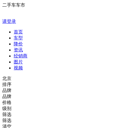
二手车车市
请登录
首页
车型
降价
资讯
经销商
图片
视频
北京
排序
品牌
品牌
价格
级别
筛选
筛选
清空