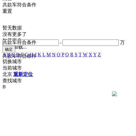
共
款车符合条件
重置
暂无数据
没有更多了
加载更多
共
款车符合条件
-
万
正在加载...
A
B
C
D
F
G
H
J
K
L
M
N
O
P
Q
R
S
T
W
X
Y
Z
共
款车符合条件
切换城市
当前城市
北京
重新定位
查找城市
B