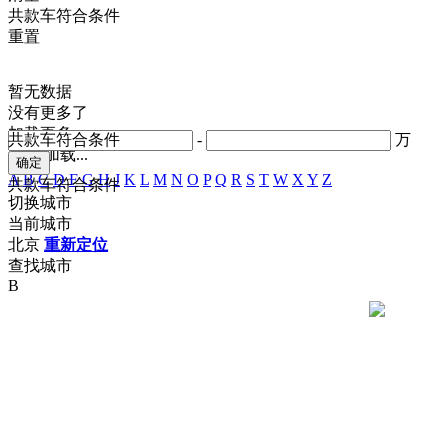
共
款车符合条件
重置
暂无数据
没有更多了
加载更多
共
款车符合条件
-
万
正在加载...
A
B
C
D
F
G
H
J
K
L
M
N
O
P
Q
R
S
T
W
X
Y
Z
共
款车符合条件
切换城市
当前城市
北京
重新定位
查找城市
B