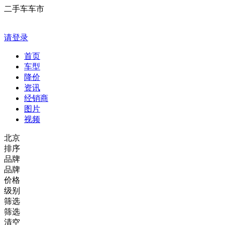
二手车车市
请登录
首页
车型
降价
资讯
经销商
图片
视频
北京
排序
品牌
品牌
价格
级别
筛选
筛选
清空