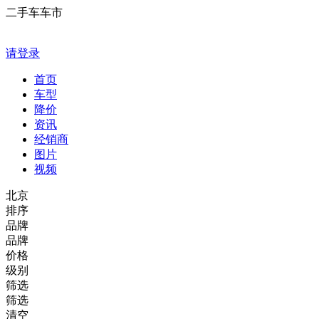
二手车车市
请登录
首页
车型
降价
资讯
经销商
图片
视频
北京
排序
品牌
品牌
价格
级别
筛选
筛选
清空