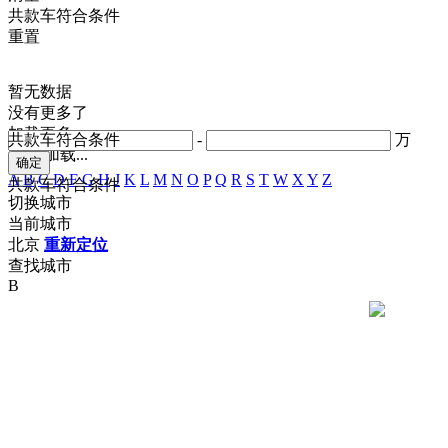
共
款车符合条件
重置
暂无数据
没有更多了
加载更多
共
款车符合条件
-
万
正在加载...
A
B
C
D
F
G
H
J
K
L
M
N
O
P
Q
R
S
T
W
X
Y
Z
共
款车符合条件
切换城市
当前城市
北京
重新定位
查找城市
B