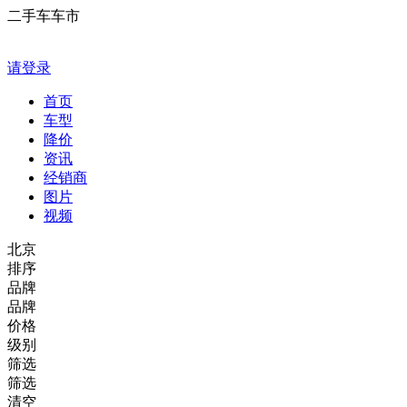
二手车车市
请登录
首页
车型
降价
资讯
经销商
图片
视频
北京
排序
品牌
品牌
价格
级别
筛选
筛选
清空