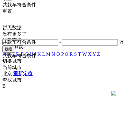
共
款车符合条件
重置
暂无数据
没有更多了
加载更多
共
款车符合条件
-
万
正在加载...
A
B
C
D
F
G
H
J
K
L
M
N
O
P
Q
R
S
T
W
X
Y
Z
共
款车符合条件
切换城市
当前城市
北京
重新定位
查找城市
B