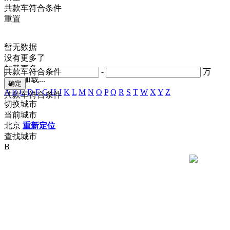
共
款车符合条件
重置
暂无数据
没有更多了
加载更多
共
款车符合条件
-
万
正在加载...
A
B
C
D
F
G
H
J
K
L
M
N
O
P
Q
R
S
T
W
X
Y
Z
共
款车符合条件
切换城市
当前城市
北京
重新定位
查找城市
B