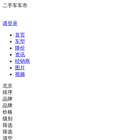
二手车车市
请登录
首页
车型
降价
资讯
经销商
图片
视频
北京
排序
品牌
品牌
价格
级别
筛选
筛选
清空