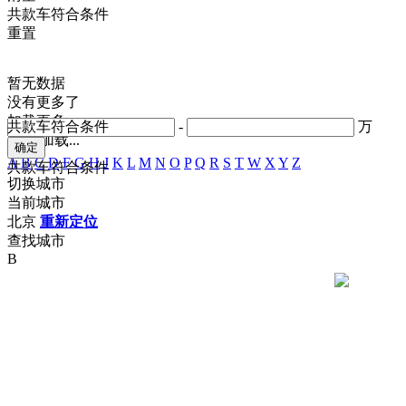
共
款车符合条件
重置
暂无数据
没有更多了
加载更多
共
款车符合条件
-
万
正在加载...
A
B
C
D
F
G
H
J
K
L
M
N
O
P
Q
R
S
T
W
X
Y
Z
共
款车符合条件
切换城市
当前城市
北京
重新定位
查找城市
B