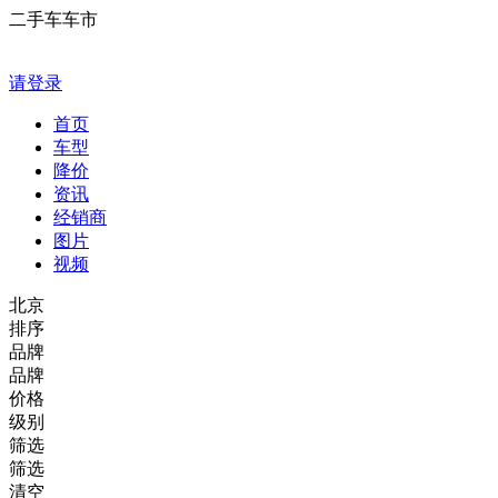
二手车车市
请登录
首页
车型
降价
资讯
经销商
图片
视频
北京
排序
品牌
品牌
价格
级别
筛选
筛选
清空