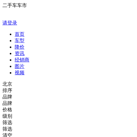
二手车车市
请登录
首页
车型
降价
资讯
经销商
图片
视频
北京
排序
品牌
品牌
价格
级别
筛选
筛选
清空