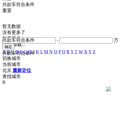
共
款车符合条件
重置
暂无数据
没有更多了
加载更多
共
款车符合条件
-
万
正在加载...
A
B
C
D
F
G
H
J
K
L
M
N
O
P
Q
R
S
T
W
X
Y
Z
共
款车符合条件
切换城市
当前城市
北京
重新定位
查找城市
B