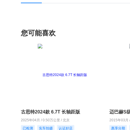
您可能喜欢
古思特2024款 6.7T 长轴距版
迈巴赫S级2
2025年04月 / 0.50万公里 / 北京
2015年03月 
已检测
实车拍摄
认证好店
惠享分期