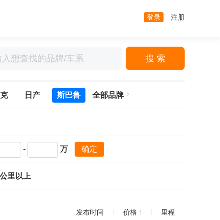
登录
注册
搜 索
克
日产
斯巴鲁
全部品牌
-
万
确定
万公里以上
发布时间
价格
里程