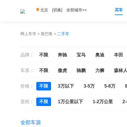
北京
[切换]
全部城市>>
买车
网上车市
>
斯巴鲁
>
二手车
品牌：
不限
奔驰
宝马
奥迪
丰田
车系：
不限
傲虎
驰鹏
力狮
森林
价格：
不限
3万以下
3-5万
5-8万
里程：
不限
1万公里以下
1-2万公里
2
全部车源