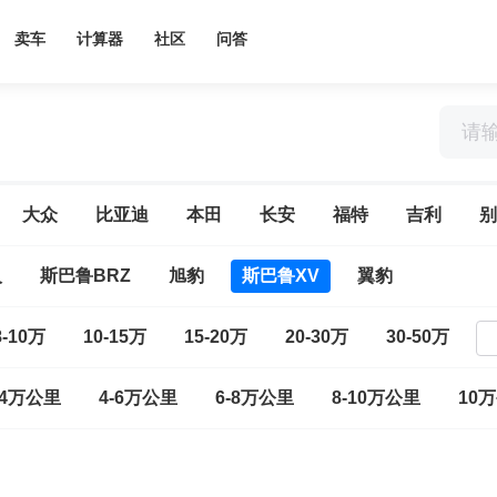
卖车
计算器
社区
问答
大众
比亚迪
本田
长安
福特
吉利
别
人
斯巴鲁BRZ
旭豹
斯巴鲁XV
翼豹
8-10万
10-15万
15-20万
20-30万
30-50万
-4万公里
4-6万公里
6-8万公里
8-10万公里
10