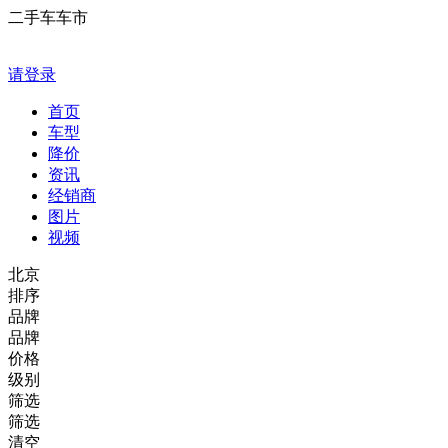
二手车车市
请登录
首页
车型
降价
资讯
经销商
图片
视频
北京
排序
品牌
品牌
价格
级别
筛选
筛选
清空