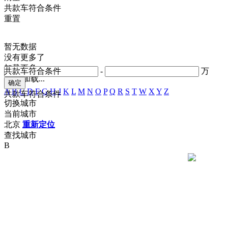
共
款车符合条件
重置
暂无数据
没有更多了
加载更多
共
款车符合条件
-
万
正在加载...
A
B
C
D
F
G
H
J
K
L
M
N
O
P
Q
R
S
T
W
X
Y
Z
共
款车符合条件
切换城市
当前城市
北京
重新定位
查找城市
B