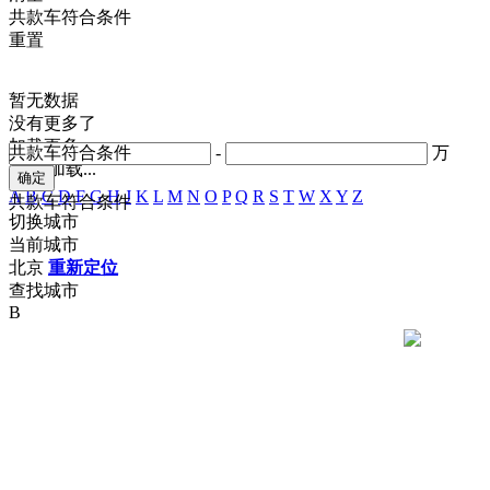
共
款车符合条件
重置
暂无数据
没有更多了
加载更多
共
款车符合条件
-
万
正在加载...
A
B
C
D
F
G
H
J
K
L
M
N
O
P
Q
R
S
T
W
X
Y
Z
共
款车符合条件
切换城市
当前城市
北京
重新定位
查找城市
B