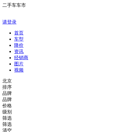
二手车车市
请登录
首页
车型
降价
资讯
经销商
图片
视频
北京
排序
品牌
品牌
价格
级别
筛选
筛选
清空