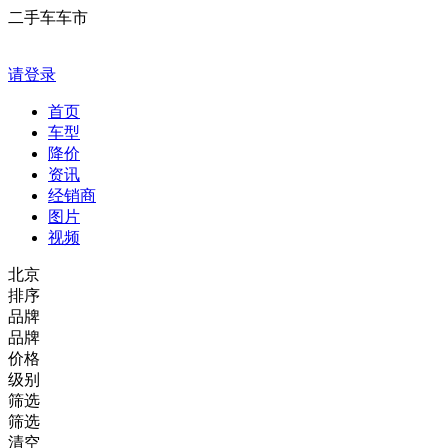
二手车车市
请登录
首页
车型
降价
资讯
经销商
图片
视频
北京
排序
品牌
品牌
价格
级别
筛选
筛选
清空