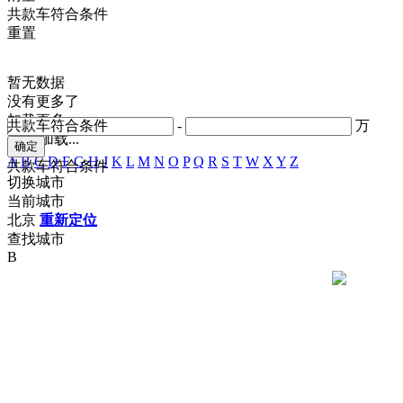
共
款车符合条件
重置
暂无数据
没有更多了
加载更多
共
款车符合条件
-
万
正在加载...
A
B
C
D
F
G
H
J
K
L
M
N
O
P
Q
R
S
T
W
X
Y
Z
共
款车符合条件
切换城市
当前城市
北京
重新定位
查找城市
B