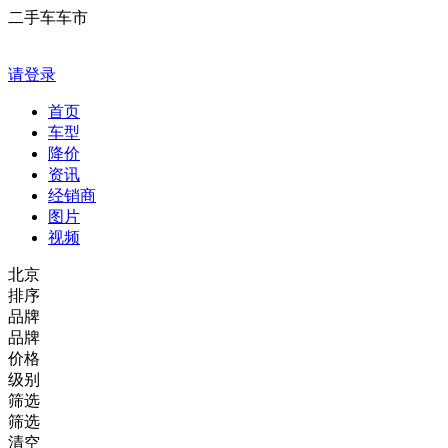
二手车车市
请登录
首页
车型
降价
资讯
经销商
图片
视频
北京
排序
品牌
品牌
价格
级别
筛选
筛选
清空