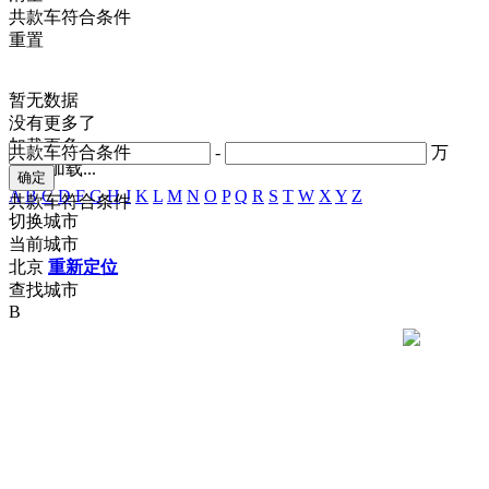
共
款车符合条件
重置
暂无数据
没有更多了
加载更多
共
款车符合条件
-
万
正在加载...
A
B
C
D
F
G
H
J
K
L
M
N
O
P
Q
R
S
T
W
X
Y
Z
共
款车符合条件
切换城市
当前城市
北京
重新定位
查找城市
B