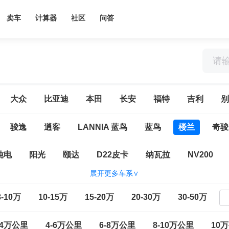
卖车
计算器
社区
问答
大众
比亚迪
本田
长安
福特
吉利
别
骏逸
逍客
LANNIA 蓝鸟
蓝鸟
楼兰
奇骏
纯电
阳光
颐达
D22皮卡
纳瓦拉
NV200
展开更多车系∨
(进口)
日产370Z
日产GT-R
途乐
西玛(海外)
8-10万
10-15万
15-20万
20-30万
30-50万
-4万公里
4-6万公里
6-8万公里
8-10万公里
10