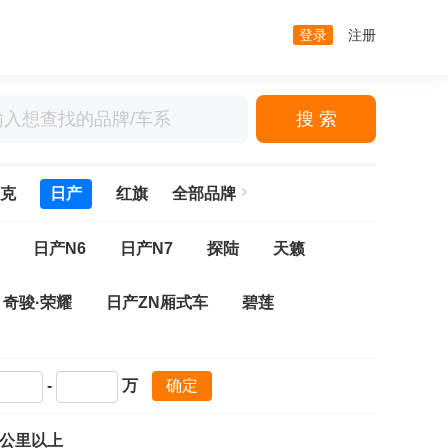
登录
注册
搜 索
克
日产
红旗
全部品牌
日产N6
日产N7
探陆
天籁
奇骏·荣耀
日产ZN厢式车
碧莲
-
万
确定
万公里以上