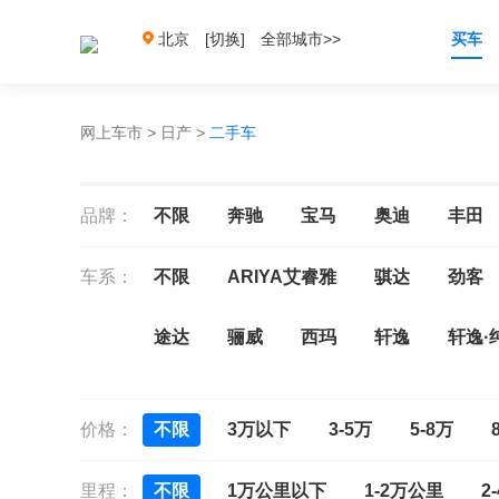
北京
[切换]
全部城市>>
买车
网上车市
>
日产
>
二手车
品牌：
不限
奔驰
宝马
奥迪
丰田
车系：
不限
ARIYA艾睿雅
骐达
劲客
途达
骊威
西玛
轩逸
轩逸·
风度cefiro
风雅Fuga
贵士
奇骏
价格：
不限
3万以下
3-5万
5-8万
里程：
不限
1万公里以下
1-2万公里
2