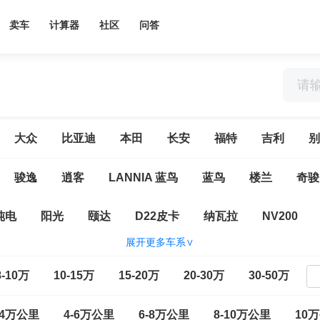
卖车
计算器
社区
问答
大众
比亚迪
本田
长安
福特
吉利
别
骏逸
逍客
LANNIA 蓝鸟
蓝鸟
楼兰
奇骏
纯电
阳光
颐达
D22皮卡
纳瓦拉
NV200
展开更多车系∨
(进口)
日产370Z
日产GT-R
途乐
西玛(海外)
8-10万
10-15万
15-20万
20-30万
30-50万
-4万公里
4-6万公里
6-8万公里
8-10万公里
10