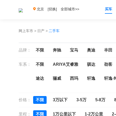
北京
[切换]
全部城市>>
买车
网上车市
>
日产
>
二手车
品牌：
不限
奔驰
宝马
奥迪
丰田
车系：
不限
ARIYA艾睿雅
骐达
劲客
途达
骊威
西玛
轩逸
轩逸·
风度cefiro
风雅Fuga
贵士
奇骏
价格：
不限
3万以下
3-5万
5-8万
里程：
不限
1万公里以下
1-2万公里
2