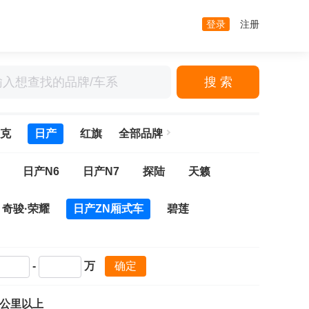
登录
注册
搜 索
克
日产
红旗
全部品牌
日产N6
日产N7
探陆
天籁
奇骏·荣耀
日产ZN厢式车
碧莲
-
万
确定
万公里以上