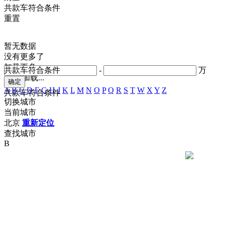
共
款车符合条件
重置
暂无数据
没有更多了
加载更多
共
款车符合条件
-
万
正在加载...
A
B
C
D
F
G
H
J
K
L
M
N
O
P
Q
R
S
T
W
X
Y
Z
共
款车符合条件
切换城市
当前城市
北京
重新定位
查找城市
B