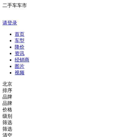
二手车车市
请登录
首页
车型
降价
资讯
经销商
图片
视频
北京
排序
品牌
品牌
价格
级别
筛选
筛选
清空