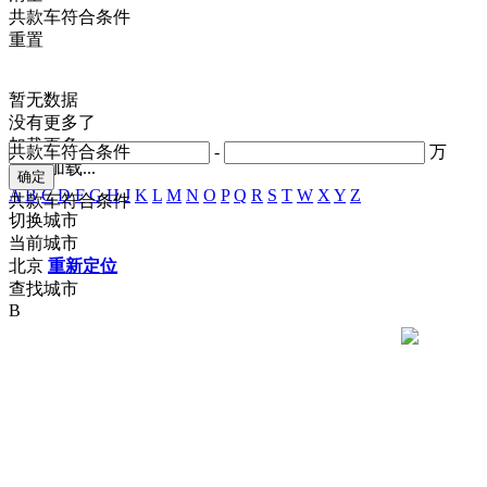
共
款车符合条件
重置
暂无数据
没有更多了
加载更多
共
款车符合条件
-
万
正在加载...
A
B
C
D
F
G
H
J
K
L
M
N
O
P
Q
R
S
T
W
X
Y
Z
共
款车符合条件
切换城市
当前城市
北京
重新定位
查找城市
B