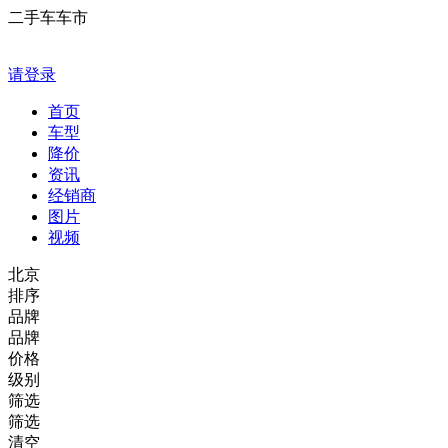
二手车车市
请登录
首页
车型
降价
资讯
经销商
图片
视频
北京
排序
品牌
品牌
价格
级别
筛选
筛选
清空