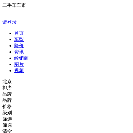
二手车车市
请登录
首页
车型
降价
资讯
经销商
图片
视频
北京
排序
品牌
品牌
价格
级别
筛选
筛选
清空