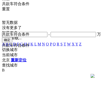
共
款车符合条件
重置
暂无数据
没有更多了
加载更多
共
款车符合条件
-
万
正在加载...
A
B
C
D
F
G
H
J
K
L
M
N
O
P
Q
R
S
T
W
X
Y
Z
共
款车符合条件
切换城市
当前城市
北京
重新定位
查找城市
B