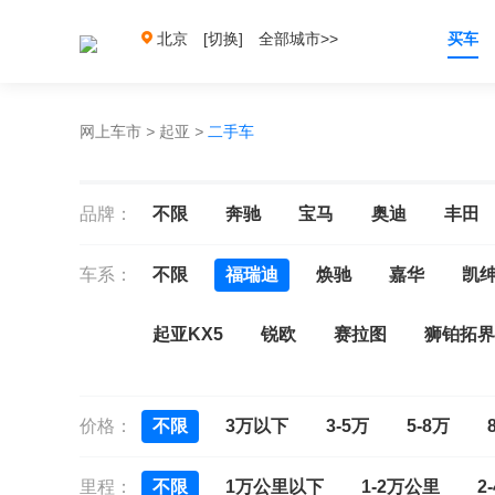
北京
[切换]
全部城市>>
买车
网上车市
>
起亚
>
二手车
品牌：
不限
奔驰
宝马
奥迪
丰田
车系：
不限
福瑞迪
焕驰
嘉华
凯
起亚KX5
锐欧
赛拉图
狮铂拓界
索兰托
价格：
不限
3万以下
3-5万
5-8万
里程：
不限
1万公里以下
1-2万公里
2