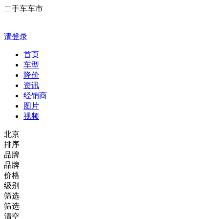
二手车车市
请登录
首页
车型
降价
资讯
经销商
图片
视频
北京
排序
品牌
品牌
价格
级别
筛选
筛选
清空