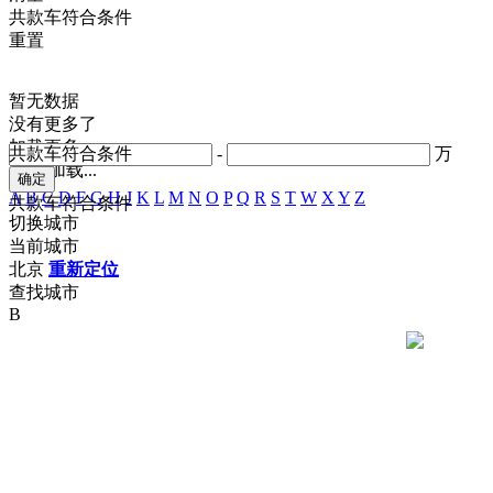
共
款车符合条件
重置
暂无数据
没有更多了
加载更多
共
款车符合条件
-
万
正在加载...
A
B
C
D
F
G
H
J
K
L
M
N
O
P
Q
R
S
T
W
X
Y
Z
共
款车符合条件
切换城市
当前城市
北京
重新定位
查找城市
B