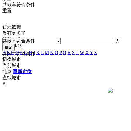
共
款车符合条件
重置
暂无数据
没有更多了
加载更多
共
款车符合条件
-
万
正在加载...
A
B
C
D
F
G
H
J
K
L
M
N
O
P
Q
R
S
T
W
X
Y
Z
共
款车符合条件
切换城市
当前城市
北京
重新定位
查找城市
B