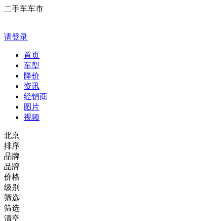
二手车车市
请登录
首页
车型
降价
资讯
经销商
图片
视频
北京
排序
品牌
品牌
价格
级别
筛选
筛选
清空