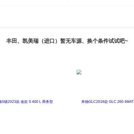
RAV4(海外)
Fortuner
海狮(进口)
汉兰达(进口)
普拉多(进口)
普瑞维亚
Sienna
Supra
坦途
丰田、凯美瑞（进口）暂无车源、换个条件试试吧~