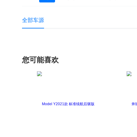
奕泽E进擎
埃尔法
丰田86
丰田
全部车源
凯美瑞（进口）
兰德酷路泽（进口）
您可能喜欢