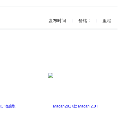
红杉
皇冠(进口)
杰路驰
发布时间
价格
里程
威尔法
威飒(进口)