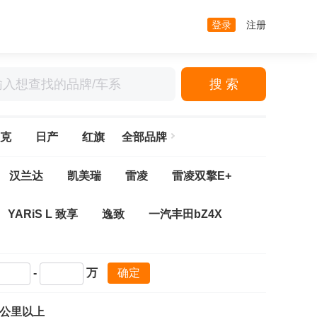
登录
注册
搜 索
克
日产
红旗
全部品牌
汉兰达
凯美瑞
雷凌
雷凌双擎E+
YARiS L 致享
逸致
一汽丰田bZ4X
卡罗拉双擎E+
柯斯达
兰德酷路泽
-
万
确定
FS
亚洲龙
亚洲狮
奕泽IZOA
万公里以上