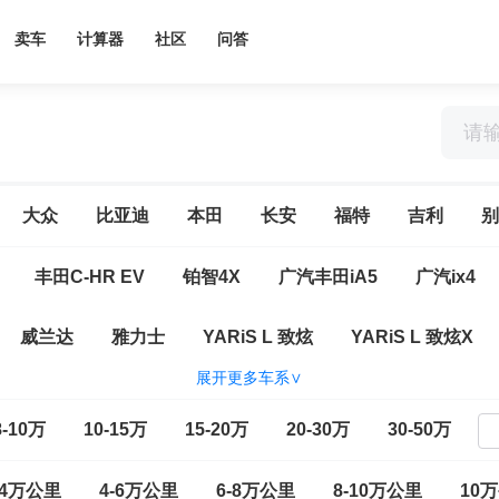
卖车
计算器
社区
问答
大众
比亚迪
本田
长安
福特
吉利
别
丰田C-HR EV
铂智4X
广汽丰田iA5
广汽ix4
威兰达
雅力士
YARiS L 致炫
YARiS L 致炫X
展开更多车系∨
放HARRIER
花冠
皇冠
卡罗拉
卡罗拉锐放
8-10万
10-15万
15-20万
20-30万
30-50万
4荣放
RAV4荣放双擎E+
锐志
特锐
威驰
威驰
-4万公里
4-6万公里
6-8万公里
8-10万公里
10