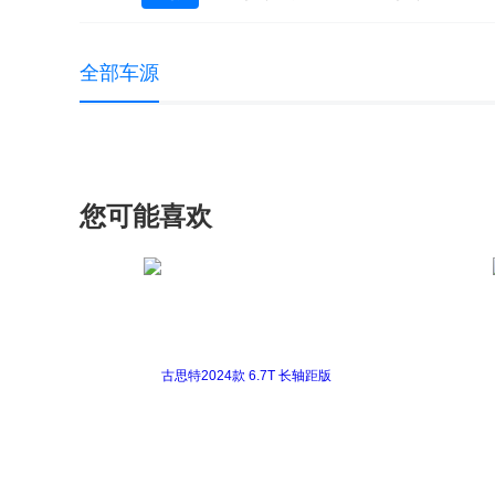
埃尔法
丰田86
丰田RAV4(海外)
全部车源
兰德酷路泽（进口）
普拉多(进口)
您可能喜欢