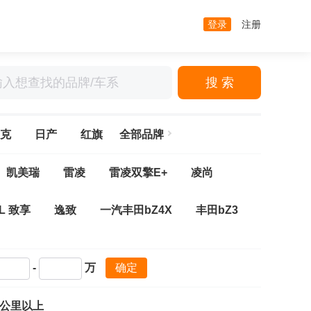
登录
注册
搜 索
克
日产
红旗
全部品牌
凯美瑞
雷凌
雷凌双擎E+
凌尚
 L 致享
逸致
一汽丰田bZ4X
丰田bZ3
+
柯斯达
兰德酷路泽
皇冠陆放
-
万
确定
龙
亚洲狮
奕泽IZOA
奕泽E进擎
万公里以上