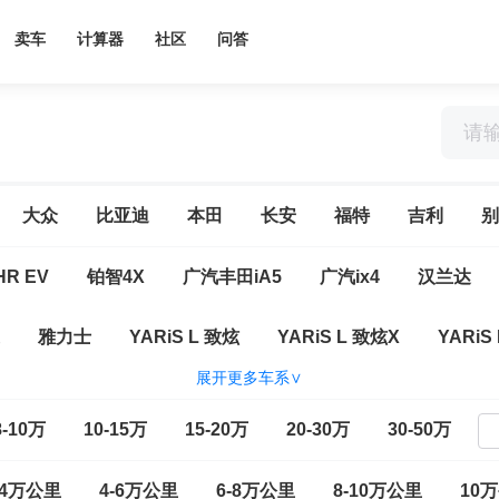
卖车
计算器
社区
问答
大众
比亚迪
本田
长安
福特
吉利
别
R EV
铂智4X
广汽丰田iA5
广汽ix4
汉兰达
雅力士
YARiS L 致炫
YARiS L 致炫X
YARiS
展开更多车系∨
花冠
皇冠
卡罗拉
卡罗拉锐放
卡罗拉双擎E
8-10万
10-15万
15-20万
20-30万
30-50万
V4荣放双擎E+
锐志
特锐
威驰
威驰FS
亚洲
-4万公里
4-6万公里
6-8万公里
8-10万公里
10