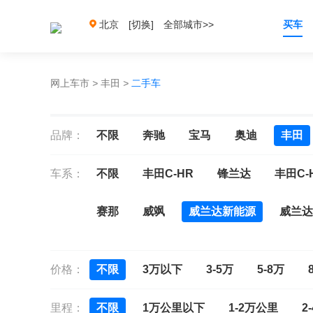
北京
[切换]
全部城市>>
买车
网上车市
>
丰田
>
二手车
品牌：
不限
奔驰
宝马
奥迪
丰田
车系：
不限
丰田C-HR
锋兰达
丰田C-H
赛那
威飒
威兰达新能源
威兰达
丰田bZ5
格瑞维亚
凌放HARRIER
价格：
不限
3万以下
3-5万
5-8万
普拉多
普锐斯
RAV4荣放
RA
里程：
不限
1万公里以下
1-2万公里
2