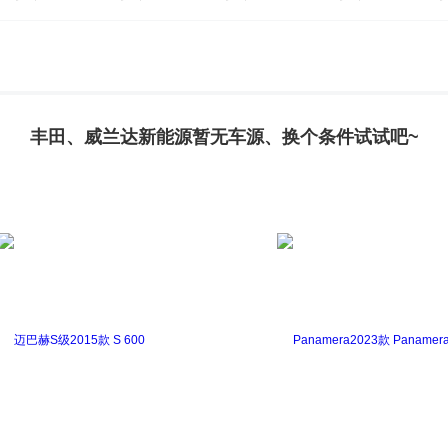
Fortuner
海狮(进口)
汉兰达(进口)
红杉
皇冠(
普瑞维亚
Sienna
Supra
坦途
威尔法
威飒(
丰田、威兰达新能源暂无车源、换个条件试试吧~