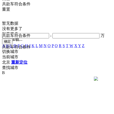
共
款车符合条件
重置
暂无数据
没有更多了
加载更多
共
款车符合条件
-
万
正在加载...
A
B
C
D
F
G
H
J
K
L
M
N
O
P
Q
R
S
T
W
X
Y
Z
共
款车符合条件
切换城市
当前城市
北京
重新定位
查找城市
B