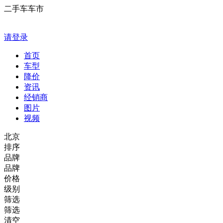
二手车车市
请登录
首页
车型
降价
资讯
经销商
图片
视频
北京
排序
品牌
品牌
价格
级别
筛选
筛选
清空