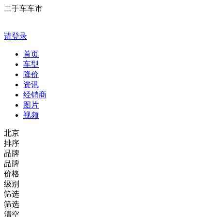
二手车车市
请登录
首页
车型
降价
资讯
经销商
图片
视频
北京
排序
品牌
品牌
价格
级别
筛选
筛选
清空