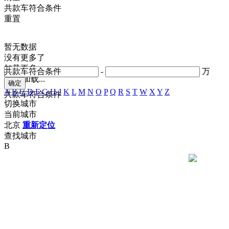
共
款车符合条件
重置
暂无数据
没有更多了
加载更多
共
款车符合条件
-
万
正在加载...
A
B
C
D
F
G
H
J
K
L
M
N
O
P
Q
R
S
T
W
X
Y
Z
共
款车符合条件
切换城市
当前城市
北京
重新定位
查找城市
B