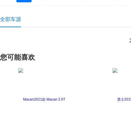
大众 UP
大众EOS
高尔夫(进口)
高尔夫新
全部车源
途锐
途锐新能源
蔚揽
夏朗
您可能喜欢