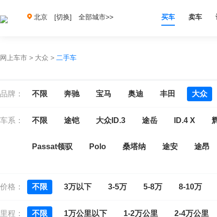
北京
[切换]
全部城市>>
买车
卖车
网上车市
>
大众
>
二手车
品牌：
不限
奔驰
宝马
奥迪
丰田
大众
车系：
不限
途铠
大众ID.3
途岳
ID.4 X
Passat领驭
Polo
桑塔纳
途安
途昂
宝来
宝来新能源
C-TREK蔚领
大众CC
价格：
不限
3万以下
3-5万
5-8万
8-10万
ID.6 CROZZ
捷达
迈腾
迈腾GTE
揽
里程：
不限
1万公里以下
1-2万公里
2-4万公里