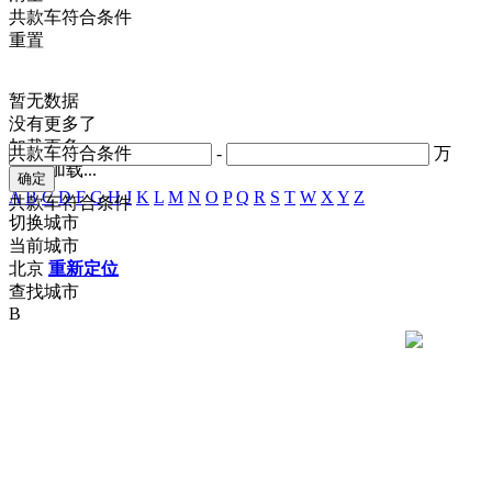
共
款车符合条件
重置
暂无数据
没有更多了
加载更多
共
款车符合条件
-
万
正在加载...
A
B
C
D
F
G
H
J
K
L
M
N
O
P
Q
R
S
T
W
X
Y
Z
共
款车符合条件
切换城市
当前城市
北京
重新定位
查找城市
B