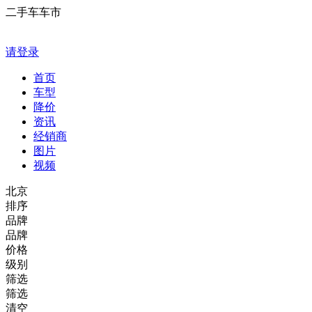
二手车车市
请登录
首页
车型
降价
资讯
经销商
图片
视频
北京
排序
品牌
品牌
价格
级别
筛选
筛选
清空