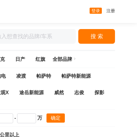
登录
注册
搜 索
克
日产
红旗
全部品牌
纯电
凌渡
帕萨特
帕萨特新能源
途观X
途岳新能源
威然
志俊
探影
夫
高尔夫·嘉旅
高尔夫新能源
-
万
确定
探岳GTE
揽巡
探岳
Arteon(进口)
万公里以上