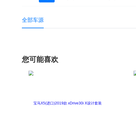
大众 UP
大众EOS
高尔夫(进口)
全部车源
途锐
途锐新能源
蔚揽
夏朗
您可能喜欢