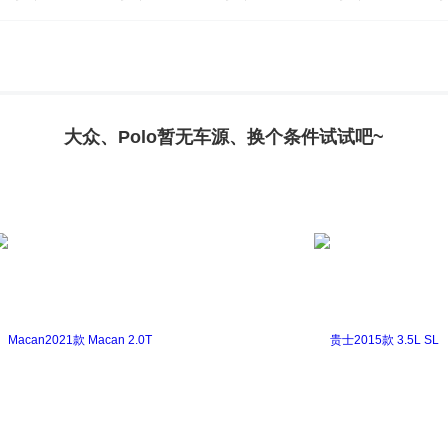
高尔夫新能源(进口)
辉腾
甲壳虫
凯路威
迈腾(
大众、Polo暂无车源、换个条件试试吧~