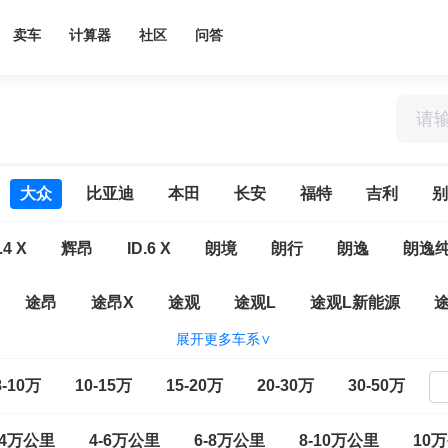
卖车
计算器
社区
问答
大众
比亚迪
本田
长安
福特
吉利
别
.4 X
辉昂
ID.6 X
朗境
朗行
朗逸
朗逸
途昂
途昂X
途观
途观L
途观L新能源
展开更多车系∨
大众CC
一汽-大众ID.7 VIZZION
ID.4 CROZZ
高尔
8-10万
10-15万
15-20万
20-30万
30-50万
E
揽境
速腾
T-ROC探歌
探岳L
探岳X
-4万公里
4-6万公里
6-8万公里
8-10万公里
10