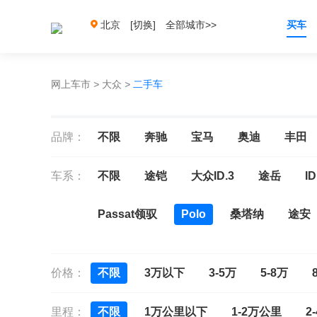
北京
[切换]
全部城市>>
买车
网上车市
>
大众
>
二手车
品牌：
不限
奔驰
宝马
奥迪
丰田
车系：
不限
途铠
大众ID.3
途岳
ID
Passat领驭
Polo
桑塔纳
途安
宝来
宝来新能源
C-TREK蔚领
价格：
不限
3万以下
3-5万
5-8万
ID.6 CROZZ
捷达
迈腾
迈腾GT
里程：
不限
1万公里以下
1-2万公里
2