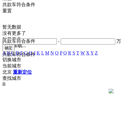
共
款车符合条件
重置
暂无数据
没有更多了
加载更多
共
款车符合条件
-
万
正在加载...
A
B
C
D
F
G
H
J
K
L
M
N
O
P
Q
R
S
T
W
X
Y
Z
共
款车符合条件
切换城市
当前城市
北京
重新定位
查找城市
B