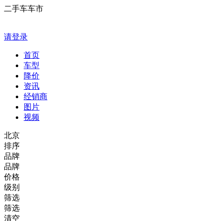
二手车车市
请登录
首页
车型
降价
资讯
经销商
图片
视频
北京
排序
品牌
品牌
价格
级别
筛选
筛选
清空