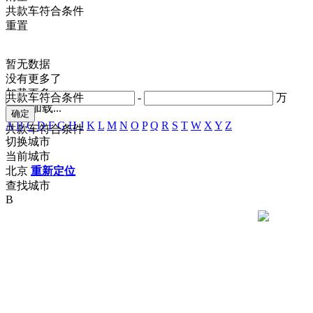
共
款车符合条件
重置
暂无数据
没有更多了
加载更多
共
款车符合条件
-
万
正在加载...
A
B
C
D
F
G
H
J
K
L
M
N
O
P
Q
R
S
T
W
X
Y
Z
共
款车符合条件
切换城市
当前城市
北京
重新定位
查找城市
B