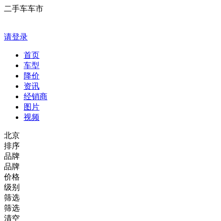
二手车车市
请登录
首页
车型
降价
资讯
经销商
图片
视频
北京
排序
品牌
品牌
价格
级别
筛选
筛选
清空