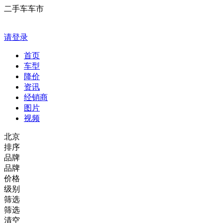
二手车车市
请登录
首页
车型
降价
资讯
经销商
图片
视频
北京
排序
品牌
品牌
价格
级别
筛选
筛选
清空