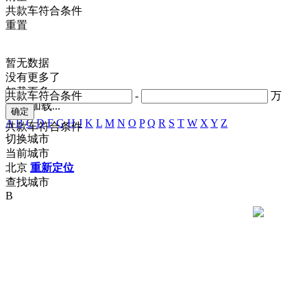
共
款车符合条件
重置
暂无数据
没有更多了
加载更多
共
款车符合条件
-
万
正在加载...
A
B
C
D
F
G
H
J
K
L
M
N
O
P
Q
R
S
T
W
X
Y
Z
共
款车符合条件
切换城市
当前城市
北京
重新定位
查找城市
B