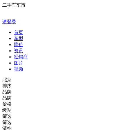
二手车车市
请登录
首页
车型
降价
资讯
经销商
图片
视频
北京
排序
品牌
品牌
价格
级别
筛选
筛选
清空