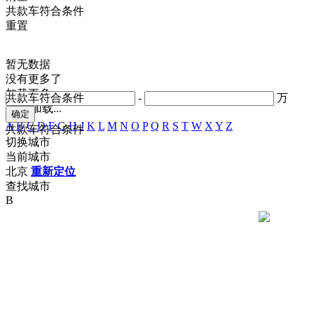
共
款车符合条件
重置
暂无数据
没有更多了
加载更多
共
款车符合条件
-
万
正在加载...
A
B
C
D
F
G
H
J
K
L
M
N
O
P
Q
R
S
T
W
X
Y
Z
共
款车符合条件
切换城市
当前城市
北京
重新定位
查找城市
B